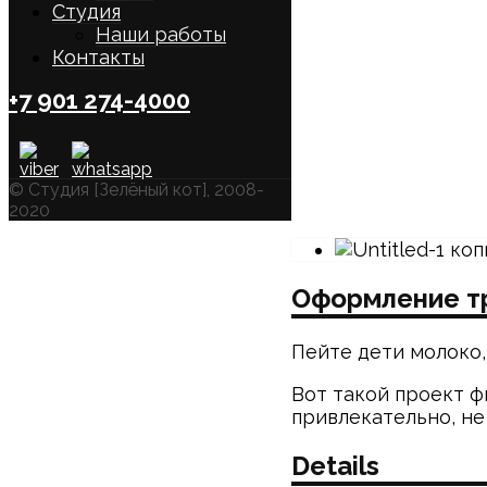
Студия
Наши работы
Контакты
+7 901 274-4000
© Студия [Зелёный кот], 2008-
2020
Оформление т
Пейте дети молоко,
Вот такой проект 
привлекательно, не
Details